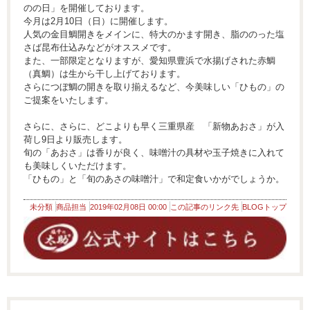
のの日」を開催しております。
今月は2月10日（日）に開催します。
人気の金目鯛開きをメインに、特大のかます開き、脂ののった塩
さば昆布仕込みなどがオススメです。
また、一部限定となりますが、愛知県豊浜で水揚げされた赤鯛
（真鯛）は生から干し上げております。
さらにつぼ鯛の開きを取り揃えるなど、今美味しい「ひもの」の
ご提案をいたします。
さらに、さらに、どこよりも早く三重県産 「新物あおさ」が入
荷し9日より販売します。
旬の「あおさ」は香りが良く、味噌汁の具材や玉子焼きに入れて
も美味しくいただけます。
「ひもの」と「旬のあさの味噌汁」で和定食いかがでしょうか。
未分類
商品担当
2019年02月08日 00:00
この記事のリンク先
BLOGトップ