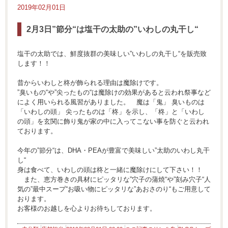
2019年02月01日
2月3日”節分“は塩干の太助の”いわしの丸干し“
塩干の太助では、鮮度抜群の美味しい”いわしの丸干し“を販売致
します！！
昔からいわしと柊が飾られる理由は魔除けです。
”臭いもの“や”尖ったもの“は魔除けの効果があると云われ祭事など
によく用いられる風習がありました。 魔は「鬼」 臭いものは
「いわしの頭」 尖ったものは「柊」を示し、「柊」と「いわし
の頭」を玄関に飾り鬼が家の中に入ってこない事を防ぐと云われ
ております。
今年の”節分“は、DHA・PEAが豊富で美味しい”太助のいわし丸干
し“
身は食べて、いわしの頭は柊と一緒に魔除けにして下さい！！
また、恵方巻きの具材にピッタリな”穴子の蒲焼“や”刻み穴子“人
気の”最中スープ“お吸い物にピッタリな”あおさのり“もご用意して
おります。
お客様のお越しを心よりお待ちしております。