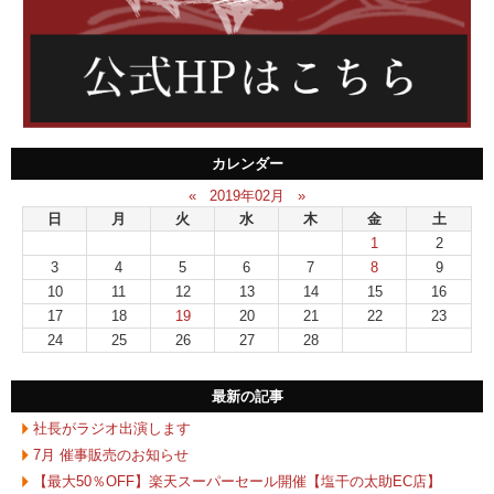
カレンダー
«
2019年02月
»
日
月
火
水
木
金
土
1
2
3
4
5
6
7
8
9
10
11
12
13
14
15
16
17
18
19
20
21
22
23
24
25
26
27
28
最新の記事
社長がラジオ出演します
7月 催事販売のお知らせ
【最大50％OFF】楽天スーパーセール開催【塩干の太助EC店】