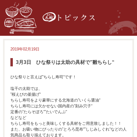
2019年02月19日
3月3日 ひな祭りは太助の具材で”雛ちらし“
ひな祭りと言えば”ちらし寿司“です！
塩干の太助では、
”桜えびの釜揚げ“
ちらし寿司をより豪華にする北海道の”いくら醤油“
ちらし寿司には欠かせない国内産の”刻み穴子“
定番の”たらそぼろ“”たいでんぶ“
などなど
ちらし寿司をもっと美味しくする具材をご用意致しました！！
また、お吸い物にぴったりの”とろろ昆布“”しじみしぐれ“などの人
気商品も取り揃えております。