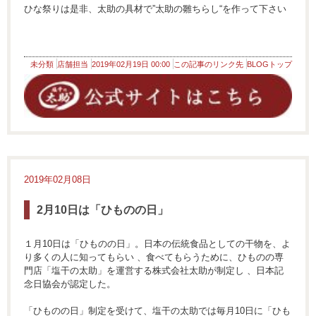
ひな祭りは是非、太助の具材で”太助の雛ちらし“を作って下さい
未分類
店舗担当
2019年02月19日 00:00
この記事のリンク先
BLOGトップ
2019年02月08日
2月10日は「ひものの日」
１月10日は「ひものの日」。日本の伝統食品としての干物を、よ
り多くの人に知ってもらい 、食べてもらうために、ひものの専
門店「塩干の太助」を運営する株式会社太助が制定し 、日本記
念日協会が認定した。
「ひものの日」制定を受けて、塩干の太助では毎月10日に「ひも