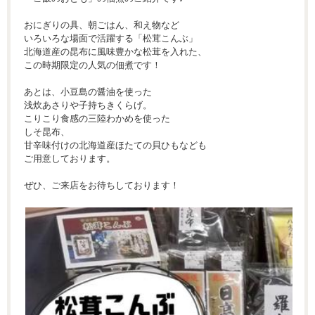
おにぎりの具、朝ごはん、和え物など
いろいろな場面で活躍する「松茸こんぶ」
北海道産の昆布に風味豊かな松茸を入れた、
この時期限定の人気の佃煮です！
あとは、小豆島の醤油を使った
浅炊あさりや子持ちきくらげ。
こりこり食感の三陸わかめを使った
しそ昆布、
甘辛味付けの北海道産ほたての貝ひもなども
ご用意しております。
ぜひ、ご来店をお待ちしております！