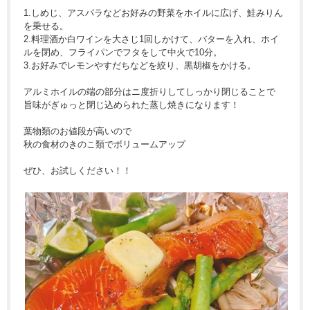
1.しめじ、アスパラなどお好みの野菜をホイルに広げ、鮭みりん
を乗せる。
2.料理酒か白ワインを大さじ1回しかけて、バターを入れ、ホイ
ルを閉め、フライパンでフタをして中火で10分。
3.お好みでレモンやすだちなどを絞り、黒胡椒をかける。
アルミホイルの端の部分はニ度折りしてしっかり閉じることで
旨味がぎゅっと閉じ込められた蒸し焼きになります！
葉物類のお値段が高いので
秋の食材のきのこ類でボリュームアップ
ぜひ、お試しください！！