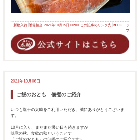
新物入荷
販促担当
2021年10月15日 00:00
この記事のリンク先
BLOGトッ
プ
2021年10月08日
ご飯のおとも 佃煮のご紹介
いつも塩干の太助をご利用いただき、誠にありがとうございま
す。
10月に入り、まだまだ暑い日も続きますが
味覚の秋、食欲の秋ということで
「ご飯のおとも」の佃煮のご紹介です♪