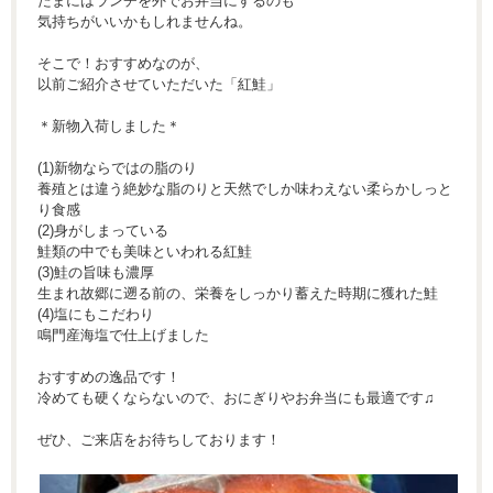
たまにはランチを外でお弁当にするのも
気持ちがいいかもしれませんね。
そこで！おすすめなのが、
以前ご紹介させていただいた「紅鮭」
＊新物入荷しました＊
(1)新物ならではの脂のり
養殖とは違う絶妙な脂のりと天然でしか味わえない柔らかしっと
り食感
(2)身がしまっている
鮭類の中でも美味といわれる紅鮭
(3)鮭の旨味も濃厚
生まれ故郷に遡る前の、栄養をしっかり蓄えた時期に獲れた鮭
(4)塩にもこだわり
鳴門産海塩で仕上げました
おすすめの逸品です！
冷めても硬くならないので、おにぎりやお弁当にも最適です♫
ぜひ、ご来店をお待ちしております！