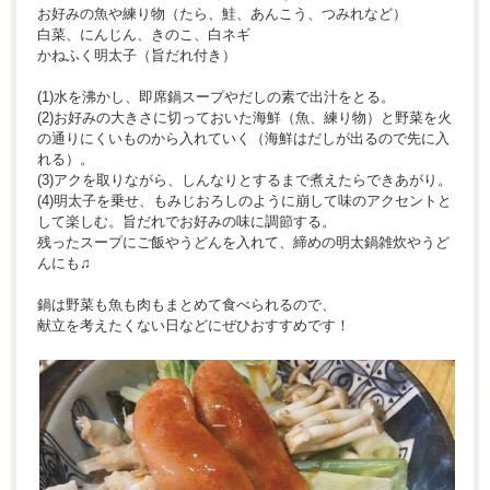
お好みの魚や練り物（たら、鮭、あんこう、つみれなど）
白菜、にんじん、きのこ、白ネギ
かねふく明太子（旨だれ付き）
(1)水を沸かし、即席鍋スープやだしの素で出汁をとる。
(2)お好みの大きさに切っておいた海鮮（魚、練り物）と野菜を火
の通りにくいものから入れていく（海鮮はだしが出るので先に入
れる）。
(3)アクを取りながら、しんなりとするまで煮えたらできあがり。
(4)明太子を乗せ、もみじおろしのように崩して味のアクセントと
して楽しむ。旨だれでお好みの味に調節する。
残ったスープにご飯やうどんを入れて、締めの明太鍋雑炊やうど
んにも♫
鍋は野菜も魚も肉もまとめて食べられるので、
献立を考えたくない日などにぜひおすすめです！