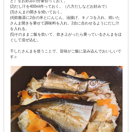
ど）をお好みの分量切っておく。
(2)だし汁を400ml作っておく。（八方だしなどお好みで）
(3)さんまの開きを焼いておく。
(4)炊飯器に2合の米とにんじん、油揚げ、キノコを入れ、焼いた
さんま開きを乗せて調味料を入れ、2合に合わせるようにだし汁
を入れる。
(5)そのままご飯を炊いて、炊き上がったら乗っているさんまをほ
ぐして混ぜ込む。
干したさんまを使うことで、旨味がご飯に染み込んでおいしいで
す♫