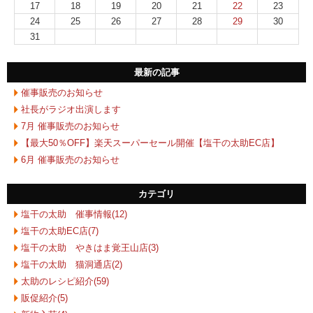
17
18
19
20
21
22
23
24
25
26
27
28
29
30
31
最新の記事
催事販売のお知らせ
社長がラジオ出演します
7月 催事販売のお知らせ
【最大50％OFF】楽天スーパーセール開催【塩干の太助EC店】
6月 催事販売のお知らせ
カテゴリ
塩干の太助 催事情報(12)
塩干の太助EC店(7)
塩干の太助 やきはま覚王山店(3)
塩干の太助 猫洞通店(2)
太助のレシピ紹介(59)
販促紹介(5)