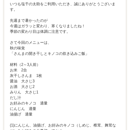
いつも塩干の太助をご利用いただき、誠にありがとうございま
す。
先週まで暑かったのが
今週はガラッと変わり、寒くなりましたね！
季節の変わり目は体調に注意です。
さて今回のメニューは、
秋の味覚
「さんまの開き干しとキノコの炊き込みご飯」
材料（2～3人前）
お米 2合
灰干しさんま 1枚
醤油 大さじ3
お酒 大さじ2
みりん 大さじ1
だし汁
お好みのキノコ 適量
にんじん 適量
油揚げ 適量
(1)にんじん、油揚げ、お好みのキノコ（しめじ、椎茸、舞茸な