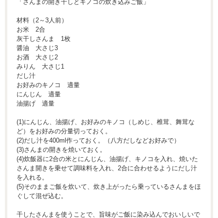
「さんまの開き干しとキノコの炊き込みご飯」
材料（2～3人前）
お米 2合
灰干しさんま 1枚
醤油 大さじ3
お酒 大さじ2
みりん 大さじ1
だし汁
お好みのキノコ 適量
にんじん 適量
油揚げ 適量
(1)にんじん、油揚げ、お好みのキノコ（しめじ、椎茸、舞茸な
ど）をお好みの分量切っておく。
(2)だし汁を400ml作っておく。（八方だしなどお好みで）
(3)さんまの開きを焼いておく。
(4)炊飯器に2合の米とにんじん、油揚げ、キノコを入れ、焼いた
さんま開きを乗せて調味料を入れ、2合に合わせるようにだし汁
を入れる。
(5)そのままご飯を炊いて、炊き上がったら乗っているさんまをほ
ぐして混ぜ込む。
干したさんまを使うことで、旨味がご飯に染み込んでおいしいで