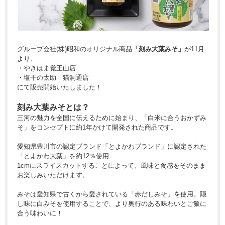
グループ会社(株)昭和のオリジナル商品
「刻み大葉みそ」
が11月
より、
・やきはま覚王山店
・塩干の太助 猫洞通店
にて販売開始いたしました！
刻み大葉みそとは？
三河の魅力を全国に伝えるために始まり、「白米に合うおかずみ
そ」をコンセプトに約1年かけて開発された商品です。
愛知県豊川市の認定ブランド「とよかわブランド」に認定された
「とよかわ大葉」を約12％使用
1cmにスライスカットすることによって、風味と食感をそのまま
お楽しみいただけます。
みそは愛知県で古くから愛されている「赤だしみそ」を使用。隠
し味に白みそを使用することで、より奥行のある味わいとご飯に
合う味わいに！