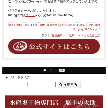
塩干の太助公式Instagramでも随時情報をアップしていきますの
で、
ぜひフォローをお願いいたします。
Instagramは
コチラ
から（@tasuke_yakihama）
塩干の太助 やきはま覚王山店
販促担当
2025年10月30日 00:00
この記事の
リンク先
BLOGトップ
タグ
覚王山祭り
秋祭
やきはま覚王山店
キーワード検索
キーワードを入力