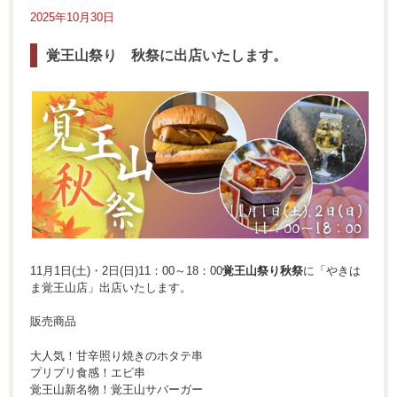
2025年10月30日
覚王山祭り 秋祭に出店いたします。
11月1日(土)・2日(日)11：00～18：00
覚王山祭り秋祭
に「やきは
ま覚王山店」出店いたします。
販売商品
大人気！甘辛照り焼きのホタテ串
プリプリ食感！エビ串
覚王山新名物！覚王山サバーガー