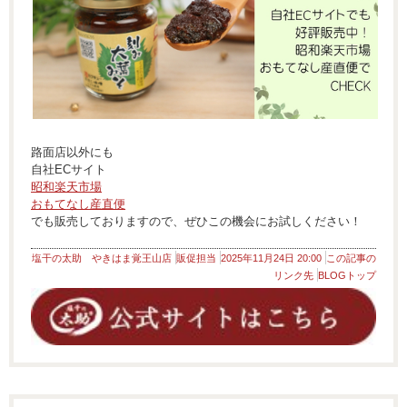
路面店以外にも
自社ECサイト
昭和楽天市場
おもてなし産直便
でも販売しておりますので、ぜひこの機会にお試しください！
塩干の太助 やきはま覚王山店
販促担当
2025年11月24日 20:00
この記事の
リンク先
BLOGトップ