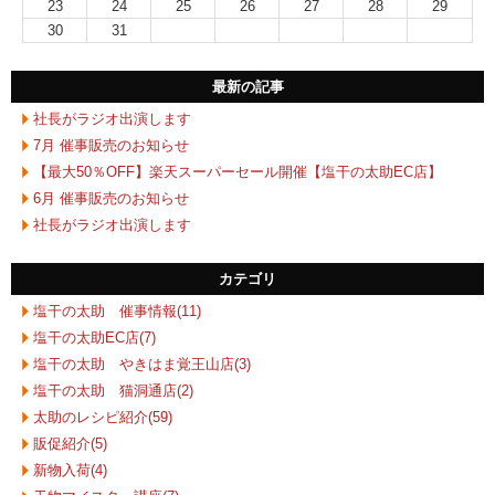
23
24
25
26
27
28
29
30
31
最新の記事
社長がラジオ出演します
7月 催事販売のお知らせ
【最大50％OFF】楽天スーパーセール開催【塩干の太助EC店】
6月 催事販売のお知らせ
社長がラジオ出演します
カテゴリ
塩干の太助 催事情報(11)
塩干の太助EC店(7)
塩干の太助 やきはま覚王山店(3)
塩干の太助 猫洞通店(2)
太助のレシピ紹介(59)
販促紹介(5)
新物入荷(4)