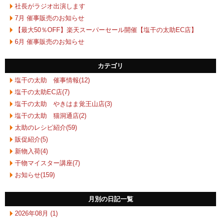
社長がラジオ出演します
7月 催事販売のお知らせ
【最大50％OFF】楽天スーパーセール開催【塩干の太助EC店】
6月 催事販売のお知らせ
カテゴリ
塩干の太助 催事情報(12)
塩干の太助EC店(7)
塩干の太助 やきはま覚王山店(3)
塩干の太助 猫洞通店(2)
太助のレシピ紹介(59)
販促紹介(5)
新物入荷(4)
干物マイスター講座(7)
お知らせ(159)
月別の日記一覧
2026年08月 (1)