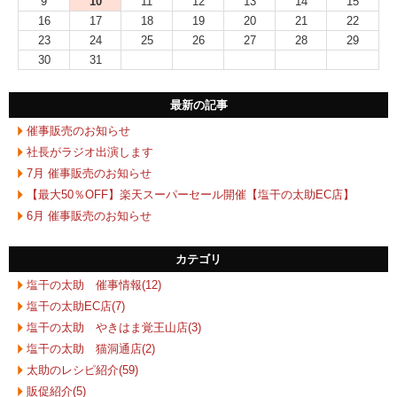
9
10
11
12
13
14
15
16
17
18
19
20
21
22
23
24
25
26
27
28
29
30
31
最新の記事
催事販売のお知らせ
社長がラジオ出演します
7月 催事販売のお知らせ
【最大50％OFF】楽天スーパーセール開催【塩干の太助EC店】
6月 催事販売のお知らせ
カテゴリ
塩干の太助 催事情報(12)
塩干の太助EC店(7)
塩干の太助 やきはま覚王山店(3)
塩干の太助 猫洞通店(2)
太助のレシピ紹介(59)
販促紹介(5)