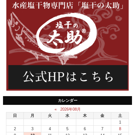
カレンダー
«
2026年08月
日
月
火
水
木
金
土
1
2
3
4
5
6
7
8