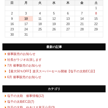
日
月
火
水
木
金
土
1
2
3
4
5
6
7
8
9
10
11
12
13
14
15
16
17
18
19
20
21
22
23
24
25
26
27
28
29
30
31
最新の記事
催事販売のお知らせ
社長がラジオ出演します
7月 催事販売のお知らせ
【最大50％OFF】楽天スーパーセール開催【塩干の太助EC店】
6月 催事販売のお知らせ
カテゴリ
塩干の太助 催事情報(12)
塩干の太助EC店(7)
塩干の太助 やきはま覚王山店(3)