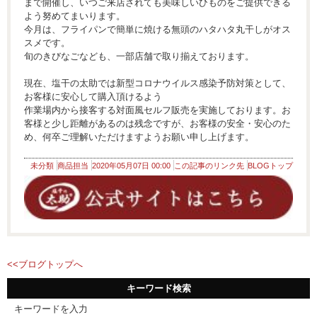
まで開催し、いつご来店されても美味しいひものをご提供できる
よう努めてまいります。
今月は、フライパンで簡単に焼ける無頭のハタハタ丸干しがオス
スメです。
旬のきびなごなども、一部店舗で取り揃えております。
現在、塩干の太助では新型コロナウイルス感染予防対策として、
お客様に安心して購入頂けるよう
作業場内から接客する対面風セルフ販売を実施しております。お
客様と少し距離があるのは残念ですが、お客様の安全・安心のた
め、何卒ご理解いただけますようお願い申し上げます。
未分類
商品担当
2020年05月07日 00:00
この記事のリンク先
BLOGトップ
<<ブログトップへ
キーワード検索
キーワードを入力