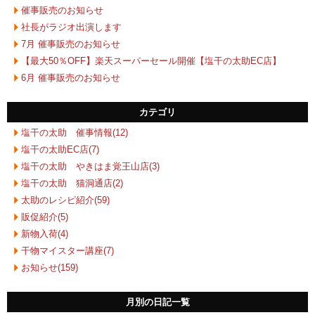
催事販売のお知らせ
社長がラジオ出演します
7月 催事販売のお知らせ
【最大50％OFF】楽天スーパーセール開催【塩干の太助EC店】
6月 催事販売のお知らせ
カテゴリ
塩干の太助 催事情報(12)
塩干の太助EC店(7)
塩干の太助 やきはま覚王山店(3)
塩干の太助 猫洞通店(2)
太助のレシピ紹介(59)
販促紹介(5)
新物入荷(4)
干物マイスター講座(7)
お知らせ(159)
月別の日記一覧