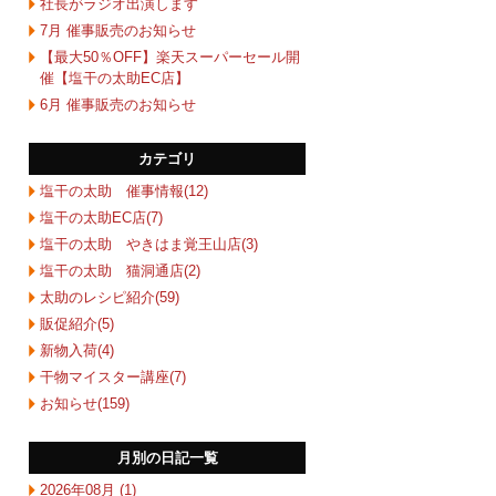
社長がラジオ出演します
7月 催事販売のお知らせ
【最大50％OFF】楽天スーパーセール開
催【塩干の太助EC店】
6月 催事販売のお知らせ
カテゴリ
塩干の太助 催事情報(12)
塩干の太助EC店(7)
塩干の太助 やきはま覚王山店(3)
塩干の太助 猫洞通店(2)
太助のレシピ紹介(59)
販促紹介(5)
新物入荷(4)
干物マイスター講座(7)
お知らせ(159)
月別の日記一覧
2026年08月 (1)