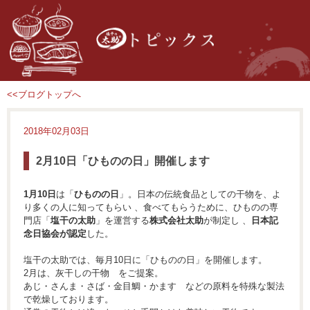
<<ブログトップへ
2018年02月03日
2月10日「ひものの日」開催します
1月10日
は「
ひものの日
」。日本の伝統食品としての干物を、よ
り多くの人に知ってもらい 、食べてもらうために、ひものの専
門店「
塩干の太助
」を運営する
株式会社太助
が制定し 、
日本記
念日協会が認定
した。
塩干の太助では、毎月10日に「ひものの日」を開催します。
2月は、灰干しの干物 をご提案。
あじ・さんま・さば・金目鯛・かます などの原料を特殊な製法
で乾燥しております。