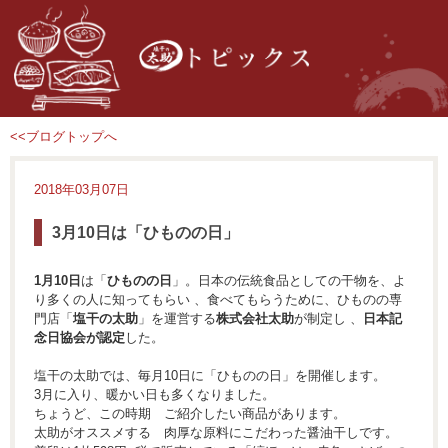
<<ブログトップへ
2018年03月07日
3月10日は「ひものの日」
1月10日
は「
ひものの日
」。日本の伝統食品としての干物を、よ
り多くの人に知ってもらい 、食べてもらうために、ひものの専
門店「
塩干の太助
」を運営する
株式会社太助
が制定し 、
日本記
念日協会が認定
した。
塩干の太助では、毎月10日に「ひものの日」を開催します。
3月に入り、暖かい日も多くなりました。
ちょうど、この時期 ご紹介したい商品があります。
太助がオススメする 肉厚な原料にこだわった醤油干しです。