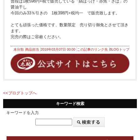
普段は1枚598円+税で販売している「縞ほっけ・赤魚・さば」の
醤油干し
今回のみ33％引きの 1枚398円+税均一 で販売致します。
とても頑張った価格です、数量限定 売り切り御免とさせて頂き
ます。
完売の際はご容赦ください。
未分類
商品担当
2018年03月07日 00:00
この記事のリンク先
BLOGトップ
<<ブログトップへ
キーワード検索
キーワードを入力