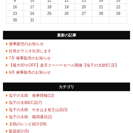
9
10
11
12
13
14
15
16
17
18
19
20
21
22
23
24
25
26
27
28
29
30
31
最新の記事
催事販売のお知らせ
社長がラジオ出演します
7月 催事販売のお知らせ
【最大50％OFF】楽天スーパーセール開催【塩干の太助EC店】
6月 催事販売のお知らせ
カテゴリ
塩干の太助 催事情報(12)
塩干の太助EC店(7)
塩干の太助 やきはま覚王山店(3)
塩干の太助 猫洞通店(2)
太助のレシピ紹介(59)
販促紹介(5)