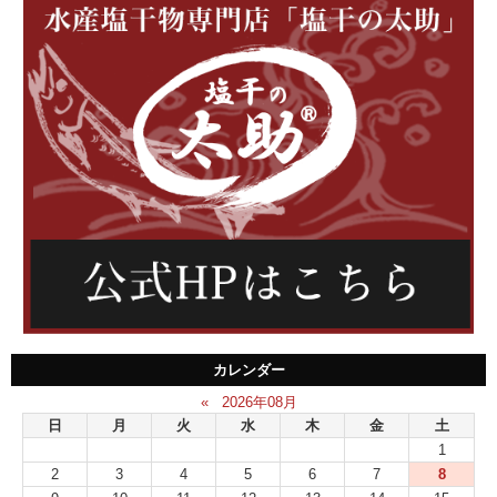
カレンダー
«
2026年08月
日
月
火
水
木
金
土
1
2
3
4
5
6
7
8