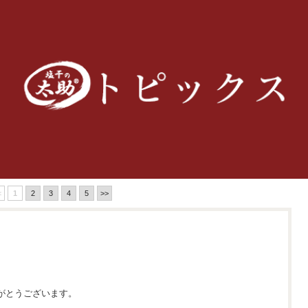
<
1
2
3
4
5
>>
がとうございます。