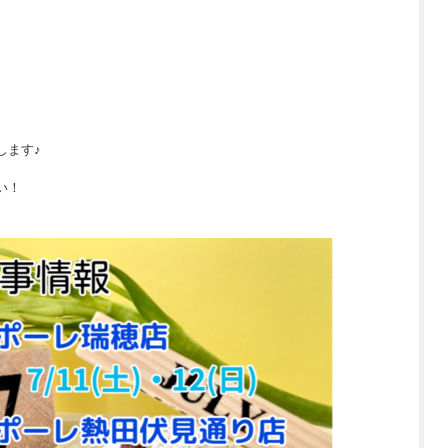
します♪
い！