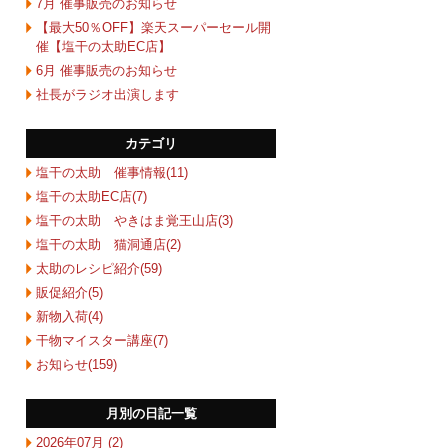
7月 催事販売のお知らせ
【最大50％OFF】楽天スーパーセール開
催【塩干の太助EC店】
6月 催事販売のお知らせ
社長がラジオ出演します
カテゴリ
塩干の太助 催事情報(11)
塩干の太助EC店(7)
塩干の太助 やきはま覚王山店(3)
塩干の太助 猫洞通店(2)
太助のレシピ紹介(59)
販促紹介(5)
新物入荷(4)
干物マイスター講座(7)
お知らせ(159)
月別の日記一覧
2026年07月 (2)