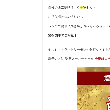
自慢の西京味噌漬けや
干物
セット
お得な漬け魚の切りだし
レンジで簡単に焼き魚が食べられるセット
50％OFFでご用意！
他にも、トラウトサーモンや銀鮭などもお
塩干の太助 楽天スーパーセール
会場はコ