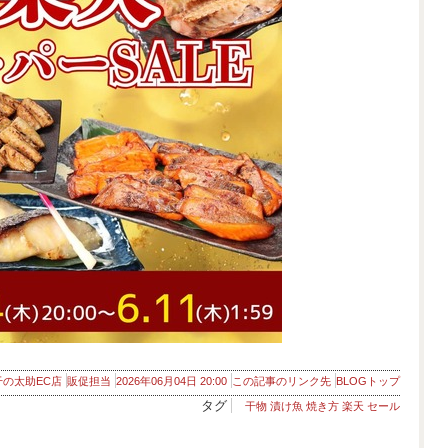
干の太助EC店
販促担当
2026年06月04日 20:00
この記事のリンク先
BLOGトップ
タグ
干物 漬け魚 焼き方 楽天 セール