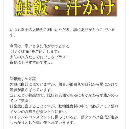
いつも塩干の太助をご利用いただき、誠にありがとうございま
す。
今回は、寒いときに体がホッとする
"汁かけ鮭飯"をご紹介します♪
太助の八方だしでおいしさプラス！
夜食にもおすすめですよ。
◎銀鮭まめ知識
外観は白鮭に似ていますが、肌目が銀白色で背部から尾にかけて
黒斑が散らばっています。
ほとんどが養殖物で、比較的安価であるにもかかわらず脂がのっ
ていて美味。
鮭全般に言えることですが、動物性食材の中では必須アミノ酸ロ
イシンの含有量がダントツに多い。
ロイシンをコンスタントに摂っていると、筋タンパク合成が進み
しっかりとした体が作られていきます。