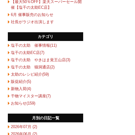
【最大50％OFF】楽天スーパーセール開
催【塩干の太助EC店】
6月 催事販売のお知らせ
社長がラジオ出演します
カテゴリ
塩干の太助 催事情報(11)
塩干の太助EC店(7)
塩干の太助 やきはま覚王山店(3)
塩干の太助 猫洞通店(2)
太助のレシピ紹介(59)
販促紹介(5)
新物入荷(4)
干物マイスター講座(7)
お知らせ(159)
月別の日記一覧
2026年07月 (2)
2026年06月 (2)