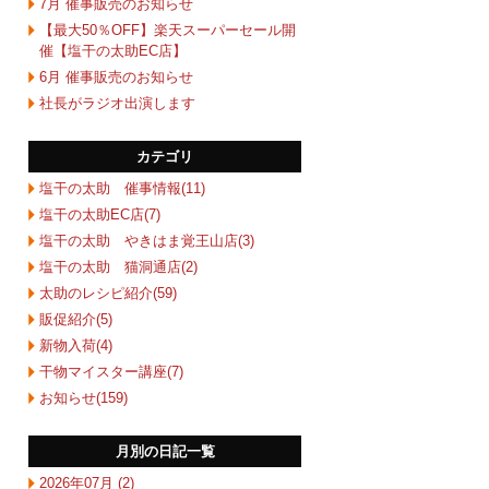
7月 催事販売のお知らせ
【最大50％OFF】楽天スーパーセール開
催【塩干の太助EC店】
6月 催事販売のお知らせ
社長がラジオ出演します
カテゴリ
塩干の太助 催事情報(11)
塩干の太助EC店(7)
塩干の太助 やきはま覚王山店(3)
塩干の太助 猫洞通店(2)
太助のレシピ紹介(59)
販促紹介(5)
新物入荷(4)
干物マイスター講座(7)
お知らせ(159)
月別の日記一覧
2026年07月 (2)