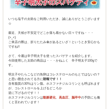
いつも塩干の太助をご利用いただき、誠にありがとうございます
☆
最近、天候が不安定でどこか落ち着かない日々ですね・・・
(>_<)
ご来店の際は、折りたたみ傘があるといざ！というとき安心かも
ですね!!
さて、今週は辛子明太子を使ったスパゲティを紹介します。
今回使用した太助の商品は・・・かねふく 辛子明太子100gで
す。
明太子やたらこなどの魚卵はコレステロールのもとではないの？
と思い懸念されてる方に
朗報です！！
含有脂質の30%はリン脂。ホスファチジルコリンとも呼ばれます
が、コレストロールを上げるどころか
逆に下げるのです！！
ホスファチジルコリンは
動脈硬化
、
高血圧
、
脳卒中
の予防にも働
くと言われています！