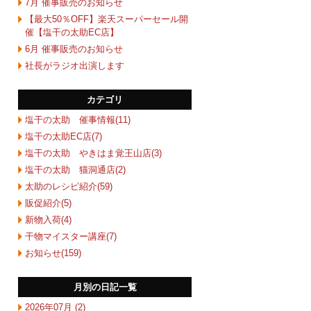
7月 催事販売のお知らせ
【最大50％OFF】楽天スーパーセール開
催【塩干の太助EC店】
6月 催事販売のお知らせ
社長がラジオ出演します
カテゴリ
塩干の太助 催事情報(11)
塩干の太助EC店(7)
塩干の太助 やきはま覚王山店(3)
塩干の太助 猫洞通店(2)
太助のレシピ紹介(59)
販促紹介(5)
新物入荷(4)
干物マイスター講座(7)
お知らせ(159)
月別の日記一覧
2026年07月 (2)