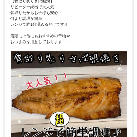
【骨取り炙りさば照焼】
リピーター続出で大人気！
骨取りだからお子様も安心
何より調理が簡単
レンジで約1分温めるだけです♫
店頭には他にもおすすめの干物や
おつまみを用意しております！！