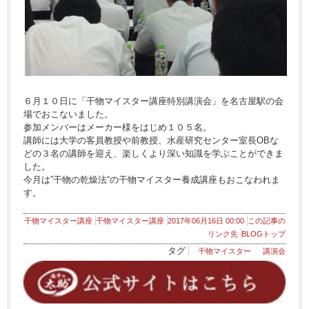
６月１０日に「干物マイスター講座特別講演会」を名古屋駅の会
場でおこないました。
参加メンバーはメーカー様をはじめ１０５名。
講師には大学の客員教授や前教授、水産研究センター室長OBな
どの３名の講師を迎え、楽しくより深い知識を学ぶことができま
した。
今月は”干物の乾燥法“の干物マイスター養成講座もおこなわれま
す。
干物マイスター講座
干物マイスター講座
2017年06月16日 00:00
この記事の
リンク先
BLOGトップ
タグ
干物マイスター
講演会