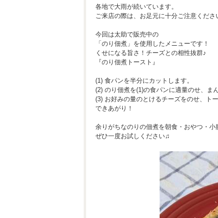
各地で大雨が続いています。
ご来店の際は、お足元に十分ご注意くださ
今回は太助で販売中の
「のり佃煮」を使用したメニューです！
くせになる旨さ！チーズとの相性抜群♪
『のり佃煮トースト』
(1) 食パンを半分にカットします。
(2) のり佃煮を(1)の食パンに適量のせ、
(3) お好みの量のとけるチーズをのせ、ト
できあがり！
余りがちなのりの佃煮を朝食・おやつ・小
ぜひ一度お試しください♫