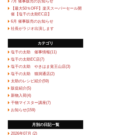
7月 催事販売のお知らせ
【最大50％OFF】楽天スーパーセール開
催【塩干の太助EC店】
6月 催事販売のお知らせ
社長がラジオ出演します
カテゴリ
塩干の太助 催事情報(11)
塩干の太助EC店(7)
塩干の太助 やきはま覚王山店(3)
塩干の太助 猫洞通店(2)
太助のレシピ紹介(59)
販促紹介(5)
新物入荷(4)
干物マイスター講座(7)
お知らせ(159)
月別の日記一覧
2026年07月 (2)