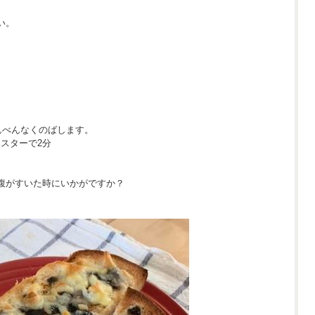
い。
まんべんなくのばします。
ースターで2分
腹がすいた時にいかがですか？