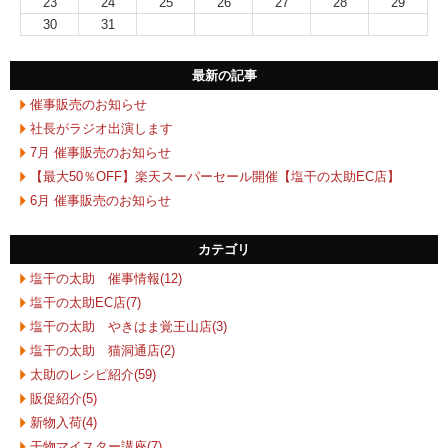
23
24
25
26
27
28
29
30
31
最新の記事
催事販売のお知らせ
社長がラジオ出演します
7月 催事販売のお知らせ
【最大50％OFF】楽天スーパーセール開催【塩干の太助EC店】
6月 催事販売のお知らせ
カテゴリ
塩干の太助 催事情報(12)
塩干の太助EC店(7)
塩干の太助 やきはま覚王山店(3)
塩干の太助 猫洞通店(2)
太助のレシピ紹介(59)
販促紹介(5)
新物入荷(4)
干物マイスター講座(7)