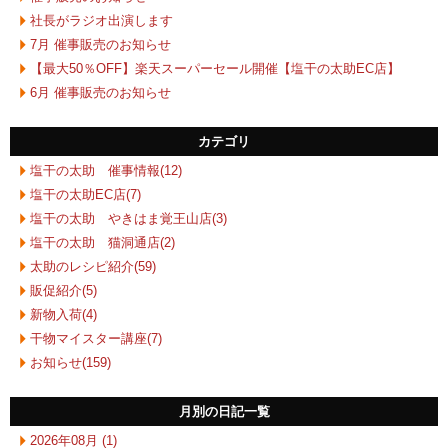
社長がラジオ出演します
7月 催事販売のお知らせ
【最大50％OFF】楽天スーパーセール開催【塩干の太助EC店】
6月 催事販売のお知らせ
カテゴリ
塩干の太助 催事情報(12)
塩干の太助EC店(7)
塩干の太助 やきはま覚王山店(3)
塩干の太助 猫洞通店(2)
太助のレシピ紹介(59)
販促紹介(5)
新物入荷(4)
干物マイスター講座(7)
お知らせ(159)
月別の日記一覧
2026年08月 (1)