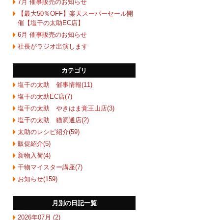
7月 催事販売のお知らせ
【最大50％OFF】楽天スーパーセール開
催【塩干の太助EC店】
6月 催事販売のお知らせ
社長がラジオ出演します
カテゴリ
塩干の太助 催事情報(11)
塩干の太助EC店(7)
塩干の太助 やきはま覚王山店(3)
塩干の太助 猫洞通店(2)
太助のレシピ紹介(59)
販促紹介(5)
新物入荷(4)
干物マイスター講座(7)
お知らせ(159)
月別の日記一覧
2026年07月 (2)