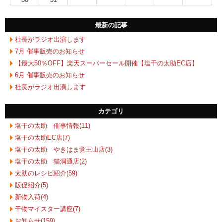
最新の記事
社長がラジオ出演します
7月 催事販売のお知らせ
【最大50％OFF】楽天スーパーセール開催【塩干の太助EC店】
6月 催事販売のお知らせ
社長がラジオ出演します
カテゴリ
塩干の太助 催事情報(11)
塩干の太助EC店(7)
塩干の太助 やきはま覚王山店(3)
塩干の太助 猫洞通店(2)
太助のレシピ紹介(59)
販促紹介(5)
新物入荷(4)
干物マイスター講座(7)
お知らせ(159)