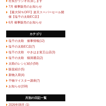
社長がラジオ出演します
7月 催事販売のお知らせ
【最大50％OFF】楽天スーパーセール開
催【塩干の太助EC店】
6月 催事販売のお知らせ
カテゴリ
塩干の太助 催事情報(12)
塩干の太助EC店(7)
塩干の太助 やきはま覚王山店(3)
塩干の太助 猫洞通店(2)
太助のレシピ紹介(59)
販促紹介(5)
新物入荷(4)
干物マイスター講座(7)
お知らせ(159)
月別の日記一覧
2026年08月 (1)