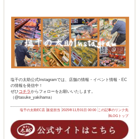
塩干の太助公式Instagramでは、店舗の情報・イベント情報・EC
の情報を発信中！
ぜひ
コチラ
からフォローをお願いいたします。
（@tasuke_yakihama）
塩干の太助EC店
販促担当
2025年11月01日 00:00
この記事のリンク先
BLOGトップ