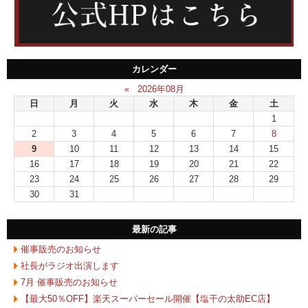
カレンダー
«
2026年08月
日
月
火
水
木
金
土
1
2
3
4
5
6
7
8
9
10
11
12
13
14
15
16
17
18
19
20
21
22
23
24
25
26
27
28
29
30
31
最新の記事
催事販売のお知らせ
社長がラジオ出演します
7月 催事販売のお知らせ
【最大50％OFF】楽天スーパーセール開催【塩干の太助EC店】