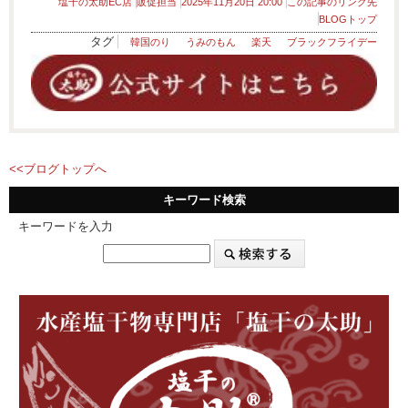
塩干の太助EC店
販促担当
2025年11月20日 20:00
この記事のリンク先
BLOGトップ
タグ
韓国のり
うみのもん
楽天
ブラックフライデー
<<ブログトップへ
キーワード検索
キーワードを入力