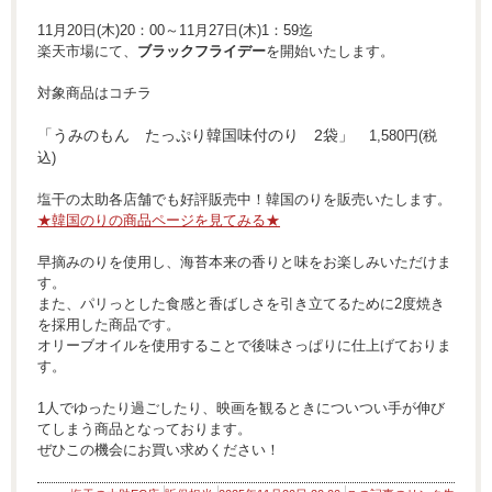
11月20日(木)20：00～11月27日(木)1：59迄
楽天市場にて、
ブラックフライデー
を開始いたします。
対象商品はコチラ
「うみのもん たっぷり韓国味付のり 2袋」
1,580円(税
込)
塩干の太助各店舗でも好評販売中！韓国のりを販売いたします。
★韓国のりの商品ページを見てみる★
早摘みのりを使用し、海苔本来の香りと味をお楽しみいただけま
す。
また、パリっとした食感と香ばしさを引き立てるために2度焼き
を採用した商品です。
オリーブオイルを使用することで後味さっぱりに仕上げておりま
す。
1人でゆったり過ごしたり、映画を観るときについつい手が伸び
てしまう商品となっております。
ぜひこの機会にお買い求めください！