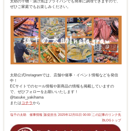
太助の干物・漬け魚はフライパンでも簡単に調理できますので、
ぜひご家庭でもお楽しみください。
太助公式Instagramでは、店舗や催事・イベント情報などを発信
中！
ECサイトでのセール情報や新商品の情報も掲載していますの
で、ぜひフォローをお願いいたします！
@tasuke_yakihama
または
コチラ
から
塩干の太助 催事情報
販促担当
2025年12月01日 00:00
この記事のリンク先
BLOGトップ