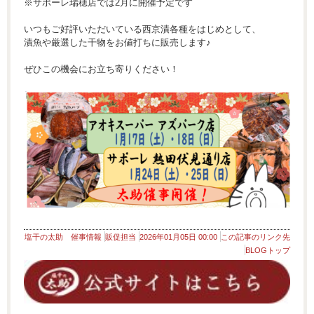
※サポーレ瑞穂店では2月に開催予定です
いつもご好評いただいている西京漬各種をはじめとして、
漬魚や厳選した干物をお値打ちに販売します♪
ぜひこの機会にお立ち寄りください！
塩干の太助 催事情報
販促担当
2026年01月05日 00:00
この記事のリンク先
BLOGトップ