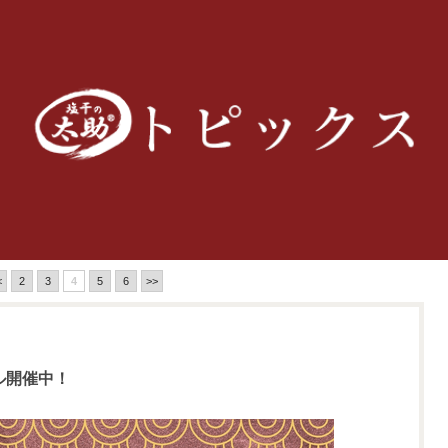
<
2
3
4
5
6
>>
ル開催中！