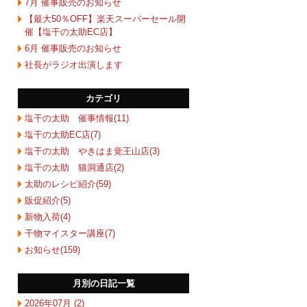
7月 催事販売のお知らせ
【最大50％OFF】楽天スーパーセール開
催【塩干の太助EC店】
6月 催事販売のお知らせ
社長がラジオ出演します
カテゴリ
塩干の太助 催事情報(11)
塩干の太助EC店(7)
塩干の太助 やきはま覚王山店(3)
塩干の太助 猫洞通店(2)
太助のレシピ紹介(59)
販促紹介(5)
新物入荷(4)
干物マイスター講座(7)
お知らせ(159)
月別の日記一覧
2026年07月 (2)