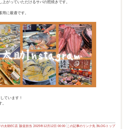
し上がっていただけるサバの照焼きです。
蓄用に最適です。
発信しています！
す。
干の太助EC店
販促担当
2025年12月12日 00:00
この記事のリンク先
BLOGトップ