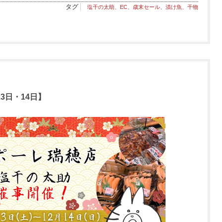
タグ
塩干の太助、EC、歳末セール、漬け魚、干物
3日・14日】