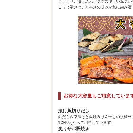
じっくりと漬け込んだ味噌の優しい風味が
こうじ漬けは、米本来の甘みが魚に染み渡
お得な大容量もご用意していま
漬け魚切りだし
銀だら西京漬けと銀鮭みりん干しの規格外
1袋400gからご用意しています。
炙りサバ照焼き