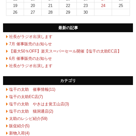
19
20
21
22
23
24
25
26
27
28
29
30
最新の記事
社長がラジオ出演します
7月 催事販売のお知らせ
【最大50％OFF】楽天スーパーセール開催【塩干の太助EC店】
6月 催事販売のお知らせ
社長がラジオ出演します
カテゴリ
塩干の太助 催事情報(11)
塩干の太助EC店(7)
塩干の太助 やきはま覚王山店(3)
塩干の太助 猫洞通店(2)
太助のレシピ紹介(59)
販促紹介(5)
新物入荷(4)