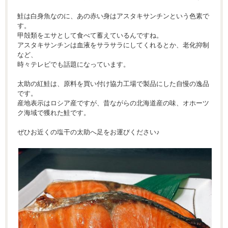
鮭は白身魚なのに、あの赤い身はアスタキサンチンという色素で
す。
甲殻類をエサとして食べて蓄えているんですね。
アスタキサンチンは血液をサラサラにしてくれるとか、老化抑制
など、
時々テレビでも話題になっています。
太助の紅鮭は、原料を買い付け協力工場で製品にした自慢の逸品
です。
産地表示はロシア産ですが、昔ながらの北海道産の味、オホーツ
ク海域で獲れた鮭です。
ぜひお近くの塩干の太助へ足をお運びください♪