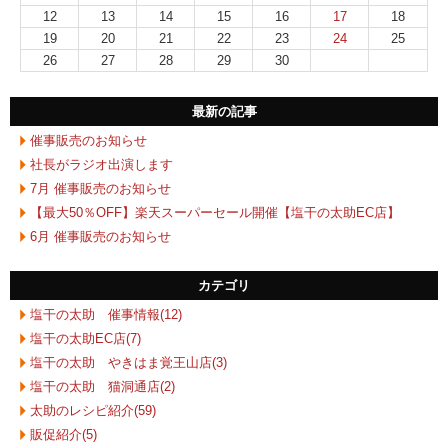
12
13
14
15
16
17
18
19
20
21
22
23
24
25
26
27
28
29
30
最新の記事
催事販売のお知らせ
社長がラジオ出演します
7月 催事販売のお知らせ
【最大50％OFF】楽天スーパーセール開催【塩干の太助EC店】
6月 催事販売のお知らせ
カテゴリ
塩干の太助 催事情報(12)
塩干の太助EC店(7)
塩干の太助 やきはま覚王山店(3)
塩干の太助 猫洞通店(2)
太助のレシピ紹介(59)
販促紹介(5)