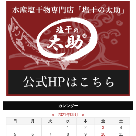
カレンダー
«
2021年09月
»
日
月
火
水
木
金
土
1
2
3
4
5
6
7
8
9
10
11