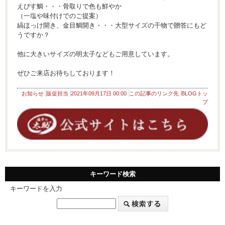
えびす鯛・・・骨取りで色も鮮やか
（一塩や味付けでのご提案）
縞ほっけ開き、金目鯛開き・・・大型サイズの干物で贈答にもど
うですか？
他に大きいサイズの明太子などもご用意しています。
ぜひご来店お待ちしております！
お知らせ
販促担当
2021年09月17日 00:00
この記事のリンク先
BLOGトッ
プ
キーワード検索
キーワードを入力