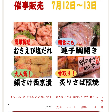
お知らせ
販促担当
2025年07月11日 00:00
この記事のリンク先
BLOGトッ
プ
タグ
太助
サポーレ
催事
干物
鮭