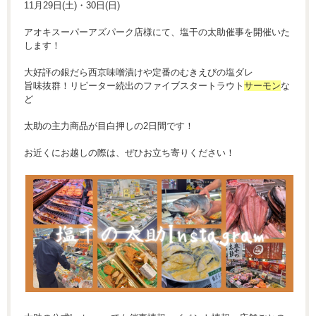
11月29日(土)・30日(日)
アオキスーパーアズパーク店様にて、塩干の太助催事を開催いた
します！
大好評の銀だら西京味噌漬けや定番のむきえびの塩ダレ
旨味抜群！リピーター続出のファイブスタートラウト
サーモン
な
ど
太助の主力商品が目白押しの2日間です！
お近くにお越しの際は、ぜひお立ち寄りください！