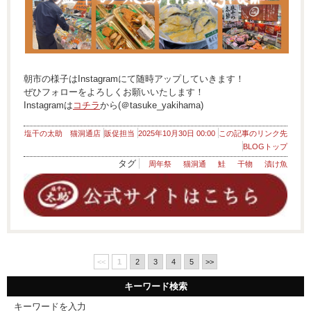
朝市の様子はInstagramにて随時アップしていきます！
ぜひフォローをよろしくお願いいたします！
Instagramは
コチラ
から(＠tasuke_yakihama)
塩干の太助 猫洞通店
販促担当
2025年10月30日 00:00
この記事のリンク先
BLOGトップ
タグ
周年祭
猫洞通
鮭
干物
漬け魚
<<
1
2
3
4
5
>>
キーワード検索
キーワードを入力