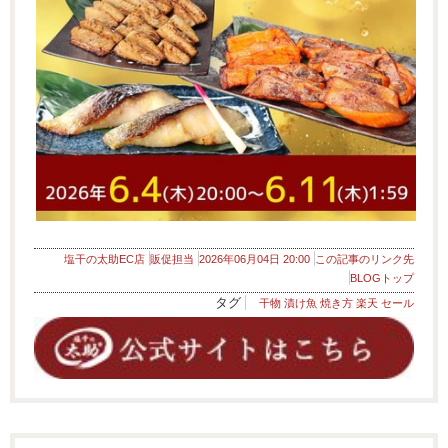
塩干の太助EC店
販促担当
2026年06月04日 20:00
この記事のリンク先
BLOGトップ
タグ
干物 漬け魚 焼き方 楽天 セール