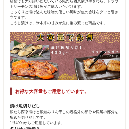
店舗でも大好評いただいている銀だら西京漬けやさわら、トラウ
トサーモンの漬け魚がご購入いただけます。
じっくりと漬け込んだ味噌の優しい風味が魚の旨味をグッと引き
立てます。
こうじ漬けは、米本来の甘みが魚に染み渡った商品です。
お得な大容量もご用意しています。
漬け魚切りだし
銀だら西京漬けと銀鮭みりん干しの規格外の部分や尻尾の部分を
集めた切りだしです。
1袋400gからご用意しています。
炙りサバ照焼き