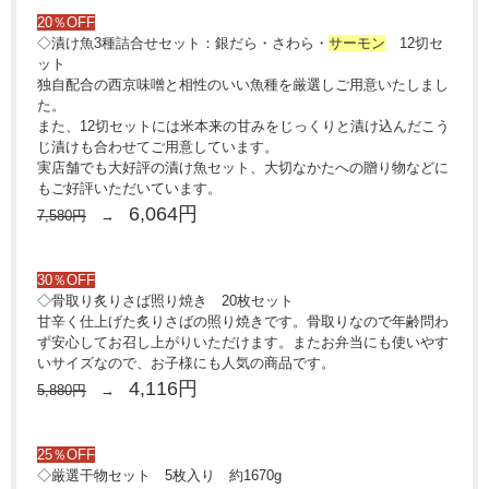
20％OFF
◇漬け魚3種詰合せセット：銀だら・さわら・
サーモン
12切セ
ット
独自配合の西京味噌と相性のいい魚種を厳選しご用意いたしまし
た。
また、12切セットには米本来の甘みをじっくりと漬け込んだこう
じ漬けも合わせてご用意しています。
実店舗でも大好評の漬け魚セット、大切なかたへの贈り物などに
もご好評いただいています。
6,064円
7,580円
→
30％OFF
◇骨取り炙りさば照り焼き 20枚セット
甘辛く仕上げた炙りさばの照り焼きです。骨取りなので年齢問わ
ず安心してお召し上がりいただけます。またお弁当にも使いやす
いサイズなので、お子様にも人気の商品です。
4,116円
5,880円
→
25％OFF
◇厳選干物セット 5枚入り 約1670g