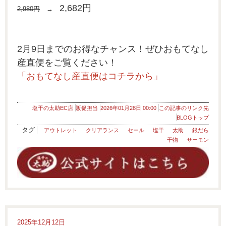
2,682円
2,980円
→
2月9日までのお得なチャンス！ぜひおもてなし
産直便をご覧ください！
「おもてなし産直便はコチラから」
塩干の太助EC店
販促担当
2026年01月28日 00:00
この記事のリンク先
BLOGトップ
タグ
アウトレット
クリアランス
セール
塩干
太助
銀だら
干物
サーモン
2025年12月12日