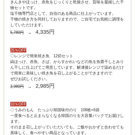
きんきやほっけ、赤魚をじっくりと乾燥させ、旨味を凝縮した干
物セットです。
塩干物専門店として、自信のある商品に仕上がっています。
干物の焼き方を同封しておりますので、ご自宅でお気軽に調理を
していただけます。
4,335円
5,780円
→
25％OFF
◇レンジで簡単焼き魚 12切セット
縞ほっけ、赤魚、さば、からすかれいなどの魚を魚醤干しとみり
ん干しに仕上げてご用意しています。解凍後レンジで温めるだけ
で簡単に美味しい焼き魚を召し上がることができますので
ぜひお試しください。
2,985円
3,980円
→
10％OFF
◇うみのもん たっぷり韓国味付のり 108枚×6袋
一度食べると止まらなくなる韓国のりを大容量パックでお届けし
ます。
そのまま召し上がっていただいても、ご飯やおかずと合わせても
美味しく、食べやすい商品となっています。